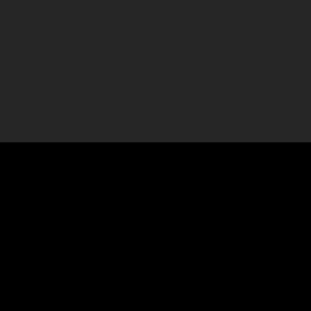
Pal kasinu