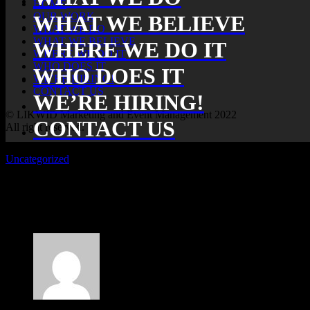
HOME
OUR WORK
WHAT WE BELIEVE
WHAT WE DO
WHAT WE BELIEVE
WHERE WE DO IT
WHERE WE DO IT
WHO DOES IT
WHO DOES IT
WE’RE HIRING!
CONTACT US
WE’RE HIRING!
© LIKWID Marketing and Event Management 2022
CONTACT US
All right reserved.
Follow Us
Uncategorized
—
7 min read
Vše, co potřebujete vědět o Pay
Author
admlnlx