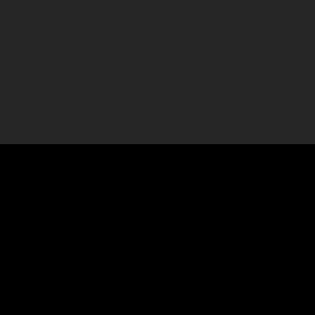
 unterscheidet die Plinko Spiel