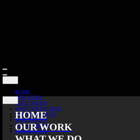
Scroll to top
Follow Us
—
Dark
Light
Dark
Light
Skip
to
content
HOME
OUR WORK
WHAT WE DO
WHAT WE BELIEVE
HOME
WHERE WE DO IT
WHO DOES IT
OUR WORK
WE’RE HIRING!
CONTACT US
WHAT WE DO