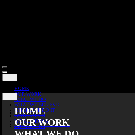
Scroll to top
Follow Us
—
Dark
Light
Dark
Light
Skip
to
content
HOME
OUR WORK
WHAT WE DO
WHAT WE BELIEVE
HOME
WHERE WE DO IT
WHO DOES IT
OUR WORK
WE’RE HIRING!
CONTACT US
WHAT WE DO