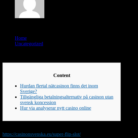
Author
admlnlx
Published
May 25, 2026
Home
Uncategorized
Spelsidor 2026 » Jämföra Sveriges Bästa Casino &
Bettingsidor
Content
Hurdan flertal nätcasinon finns det inom
Sverige?
Tillgängliga betalningsalternativ på casinon utan
svensk koncession
Hur via analyserar nytt casino online
Närvarande presenterar vi resultaten från årets granskning
https://casinonsvenska.eu/super-flip-slot/
och visare det svenska