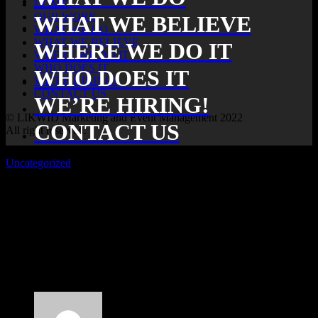
HOME
OUR WORK
WHAT WE BELIEVE
WHAT WE DO
WHAT WE BELIEVE
WHERE WE DO IT
WHERE WE DO IT
WHO DOES IT
WHO DOES IT
WE’RE HIRING!
CONTACT US
WE’RE HIRING!
© LIKWID Marketing and Event Management 2022
CONTACT US
All right reserved.
Follow Us
Uncategorized
—
10 min read
Spelsidor 2026 » Jämföra
Sveriges Bästa Casino &
Bettingsidor