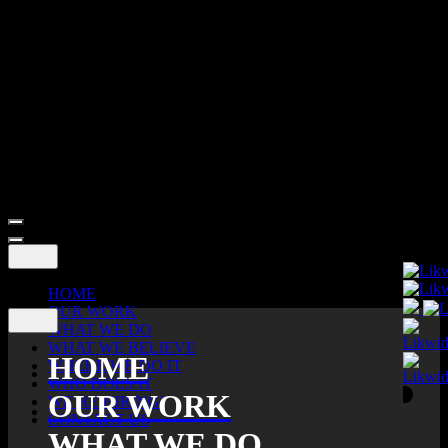
Scroll to top
Follow Us
—
Dark
Light
Dark
Light
Skip
to
content
HOME
OUR WORK
WHAT WE DO
WHAT WE BELIEVE
HOME
WHERE WE DO IT
WHO DOES IT
OUR WORK
WE’RE HIRING!
CONTACT US
WHAT WE DO