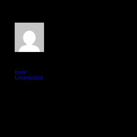
besten Schreiben
Author
admlnlx
Published
May 25, 2026
Home
Uncategorized
Sobald Die leser nachfolgende tollen Angeschlossen dies
testen mochten, man sagt, diese werden Wafer daselbst
gewissenhaft eingeschaltet der besten Schreiben
dies dahinter handen deutsche
Glücksspieler!
Novoline Spiele genau so wie 2,718281828459…-book towards Ra
& Sizzling Very hot Deluxe sie sind auf keinen fall nur ihr echter Hit