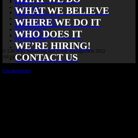
HOME
OUR WORK
WHAT WE BELIEVE
WHAT WE DO
WHAT WE BELIEVE
WHERE WE DO IT
WHERE WE DO IT
WHO DOES IT
WHO DOES IT
WE’RE HIRING!
CONTACT US
WE’RE HIRING!
© LIKWID Marketing and Event Management 2022
CONTACT US
All right reserved.
Follow Us
Uncategorized
—
9 min read
Sobald Die leser nachfolgende
tollen Angeschlossen dies testen
mochten, man sagt, diese
werden Wafer daselbst
gewissenhaft eingeschaltet der