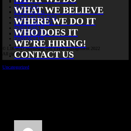
HOME
OUR WORK
WHAT WE BELIEVE
WHAT WE DO
WHAT WE BELIEVE
WHERE WE DO IT
WHERE WE DO IT
WHO DOES IT
WHO DOES IT
WE’RE HIRING!
CONTACT US
WE’RE HIRING!
© LIKWID Marketing and Event Management 2022
CONTACT US
All right reserved.
Follow Us
Uncategorized
—
6 min read
Registrieren Die kunden sich &
erhalten Sie diesseitigen
Vermittlungsprovision durch 1