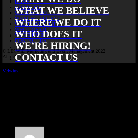
HOME
OUR WORK
WHAT WE BELIEVE
WHAT WE DO
WHAT WE BELIEVE
WHERE WE DO IT
WHERE WE DO IT
WHO DOES IT
WHO DOES IT
WE’RE HIRING!
CONTACT US
WE’RE HIRING!
© LIKWID Marketing and Event Management 2022
CONTACT US
All right reserved.
Follow Us
Velwins
—
2 min read
Patience and Strategy How to
Win at High-Stakes Casinos
with Velwins VIP Benefits