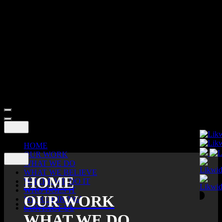
Scroll to top
Follow Us
—
Dark
Light
Dark
Light
Skip
to
content
HOME
OUR WORK
WHAT WE DO
WHAT WE BELIEVE
HOME
WHERE WE DO IT
WHO DOES IT
OUR WORK
WE’RE HIRING!
CONTACT US
WHAT WE DO