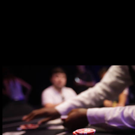
σημαντικά πλεονεκτήματα στο παιχνίδι σας. Η παρακολούθηση
των ειδικών προσφορών και η συμμετοχή σε τουρνουά μπορεί να
αποφέρει επιπλέον κέρδη και ανταμοιβές.
Μην ξεχνάτε ότι η στρατηγική γύρω από τα μπόνους και τις
προσφορές είναι εξίσου σημαντική. Η σωστή στιγμή για να
χρησιμοποιήσετε τα μπόνους μπορεί να καθορίσει την επιτυχία
σας. Για παράδειγμα, αν έχετε ένα μεγάλο μπόνους κατάθεσης,
ίσως θελήσετε να το χρησιμοποιήσετε σε ένα παιχνίδι με υψηλές
αποδόσεις ή σε ένα τουρνουά για να αυξήσετε τις πιθανότητες νίκης
σας.