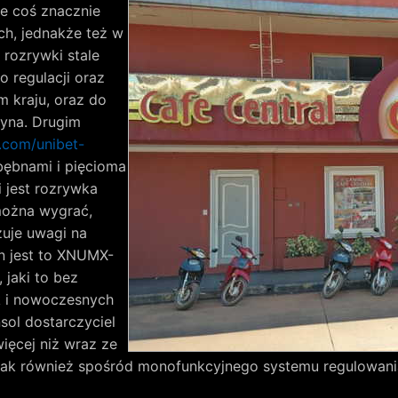
ne coś znacznie
ch, jednakże też w
rozrywki stale
o regulacji oraz
 kraju, oraz do
yna. Drugim
o.com/unibet-
bębnami i pięcioma
 jest rozrywka
można wygrać,
zuje uwagi na
wn jest to XNUMX-
jaki to bez
k i nowoczesnych
sol dostarczyciel
ięcej niż wraz ze
dnak również spośród monofunkcyjnego systemu regulowani