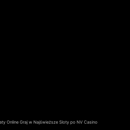
e Automaty Onl
e Sloty po NV C
026
ty Online Graj w Najświeższe Sloty po NV Casino