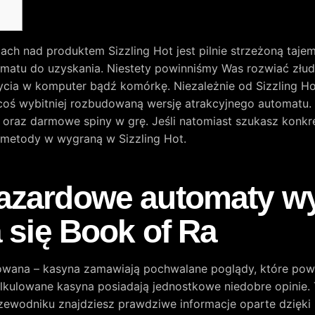
ch nad produktem Sizzling Hot jest pilnie strzeżoną taje
matu do uzyskania. Niestety powinniśmy Was rozwiać złudze
ycia w komputer bądź komórkę. Niezależnie od Sizzling Ho
i coś wybitniej rozbudowaną wersję atrakcyjnego automatu.
 oraz darmowe spiny w grę. Jeśli natomiast szukasz konkr
 metody w wygraną w Sizzling Hot.
azardowe automaty w
 się Book of Ra
owana – kasyna zamawiają pochwalane poglądy, które pow
kulowane kasyna posiadają jednostkowe niedobre opinie. 
rzewodniku znajdziesz prawdziwe informacje oparte dzięki