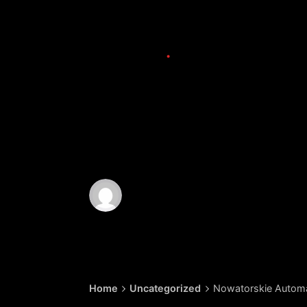
Uncategorized
7 min read
Nowatorski
Najświeższ
Author
Published
admlnlx
May 30, 2
Home
Uncategorized
Nowatorskie Automa