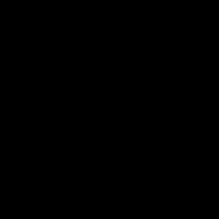
Skip
to
content