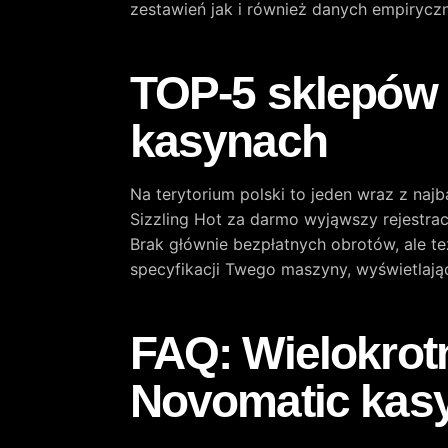
zestawień jak i również danych empirycz
TOP-5 sklepów 
kasynach
Na terytorium polski to jeden wraz z naj
Sizzling Hot za darmo wyjąwszy rejestra
Brak głównie bezpłatnych obrotów, ale te
specyfikacji Twego maszyny, wyświetlając
FAQ: Wielokrot
Novomatic kas