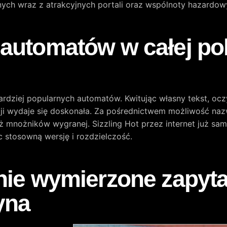
nych wraz z atrakcyjnych portali oraz wspólnoty hazardow
automatów w całej po
bardziej popularnych automatów. Kwitując własny tekst, o
cji wydaje się doskonała. Za pośrednictwem możliwość na
ż mnożników wygranej. Sizzling Hot przez internet już sa
 stosowną wersję i rozdzielczość.
nie wymierzone zapyt
yna