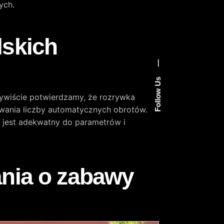
ych.
lskich
—
Follow Us
czywiście potwierdzamy, że rozrywka
zwania liczby automatycznych obrotów.
m jest adekwatny do parametrów i
ania o zabawy