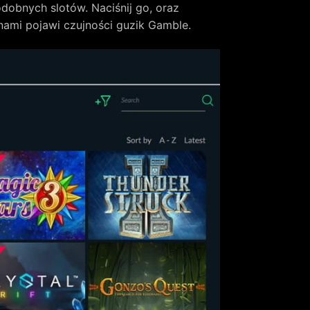
dobnych slotów. Naciśnij go, oraz
ami pojawi czujności guzik Gamble.