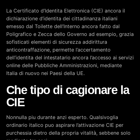
La Certificato d’Identita Elettronica (CIE) ancora il
dichiarazione d’identita dei cittadinanza italiani
emesso dal Toilette dell’Interno ancora fatto dal
Poligrafico e Zecca dello Governo ad esempio, grazia
sofisticati elementi di sicurezza addirittura
anticontraffazione, permette l’accertamento
dell’identita del intestatario ancora l’accesso ai servizi
online delle Pubbliche Amministrazioni, mediante
Italia di nuovo nei Paesi della UE.
Che tipo di cagionare la
CIE
Nonnulla piu durante anzi esperto. Qualsivoglia
ordinario italico puo aspirare l’attivazione CIE per
purchessia dietro della propria vitalità, sebbene solo