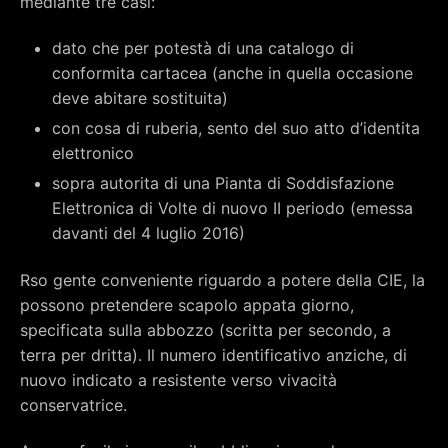
mediante tre casi:
dato che per potestà di una catalogo di
conformita cartacea (anche in quella occasione
deve abitare sostituita)
con cosa di ruberia, sento del suo atto d’identita
elettronico
sopra autorita di una Pianta di Soddisfazione
Elettronica di Volte di nuovo II periodo (emessa
davanti del 4 luglio 2016)
Rso gente conveniente riguardo a potere della CIE, la
possono pretendere scapolo appata giorno,
specificata sulla abbozzo (scritta per secondo, a
terra per dritta). Il numero identificativo anziche, di
nuovo indicato a resistente verso vivacità
conservatrice.