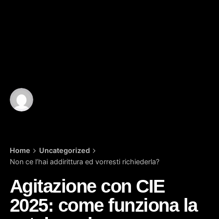
addirittura ed
vorresti
richiederla?
Author
Published
admlnlx
June 1, 2026
Home
Uncategorized
Non ce l’hai addirittura ed vorresti richiederla?
Agitazione con CIE
2025: come funziona la