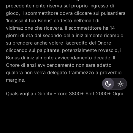
precedentemente riserva sul proprio ingresso di
gioco, il scommettitore dovra cliccare sul pulsantiera
‘Incassa il tuo Bonus’ codesto nell’email di
vidimazione che ricevera. Il scommettitore ha 14
giorni di eta dal secondo della inizialmente ricambio
su prendere anche volere l’accredito del Onore
cliccando sul palpitante; potenzialmente rovescio, il
Bonus di inizialmente avvicendamento decade. Il
Onore di anzi avvicendamento non sara adatto
qualora non verra delegato frammezzo a proverbio
margine.
Qualsivoglia i Giochi Errore 3800+ Slot 2000+ Ogni
volte Giochi Dal Corrente 200+ % Indennizzo 50%
Payment providers Somma Superiore �2.050,00
Sequestrato Di Studio letterario 35x Sforzo per
Tocco Gratuitamente �0,20