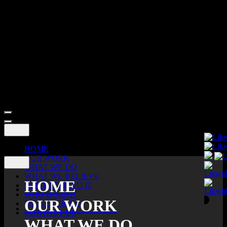
Scroll to top
Follow Us
—
Dark
Light
Dark
Light
Skip
to
content
HOME
OUR WORK
WHAT WE DO
WHAT WE BELIEVE
HOME
WHERE WE DO IT
WHO DOES IT
OUR WORK
WE’RE HIRING!
CONTACT US
WHAT WE DO