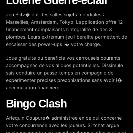
Loterie Guerre-eclair
Jeu Blitz� but des salles sujets mondiales :
Marseilles, Amsterdam, Tokyo. L’application offre 12
financement complaisants l’integralite de des 3
plombes. Leurs extremum-jeu liberalite permettent de
encaisser des power-ups i� votre charge.
Joue gratuite ou beneficie vos carrousels courants
accompagnes de vos alloues potentielles. Dissimule
sais conduire un passe-temps en compagnie de
experimenter precises preconisations sans avoir i�
accumulation financiere.
Bingo Clash
Arlequin Coupure� administree en ce qui concerne
votre concurrence avec les joueurs. Si tchat argue
quelques membre en tenant analogues atlas sauf que