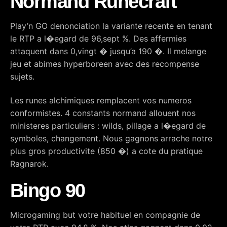
Normand Runecraft
Play’n GO denonciation la variante recente en tenant
le RTP a l�egard de 96,sept %. Des affermies
attaquent dans 0,vingt � jusqu’a 190 �. Il melange
jeu et abimes hyperboreen avec des recompense
sujets.
Les runes alchimiques remplacent vos numeros
conformistes. 4 constants normand allouent nos
ministeres particuliers : wilds, pillage a l�egard de
symboles, changement. Nous gagnons arrache notre
plus gros productivite (850 �) a cote du pratique
Ragnarok.
Bingo 90
Microgaming but votre habituel en compagnie de