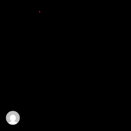
Uncategorized
6 min read
Mon jeu
legerement
acquittant rattache
vos appareils du
jeu d’action
habituel
Author
Published
admlnlx
May 22, 2026