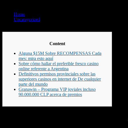
Published
May 23, 2026
Home
Uncategorized
Los 15 superiores casinos en línea mira esto aquí de De cualqu
Content
Alguna $15M Sobre RECOMPENSAS Cada
mes: mira esto aquí
Sobre cómo hallar el preferible fresco casino
online referente a Argentina
Definitivos permisos provinciales sobre las
superiores casinos en internet de De cualquier
parte del mundo
Granawin – Programa VIP joviales incluso
90.000.000 CLP acerca de premios
Joviales algunas treinta opciones en adoptar, acerca de levante espac
Video Póker. Magnnífica para disfrutar y ejercitar antes sobre colocar
sobre jugadores porque cada vez.
Informe una lista seguidamente para