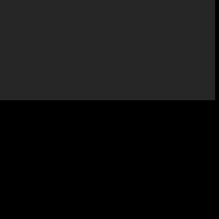
r parte del mundo 2026