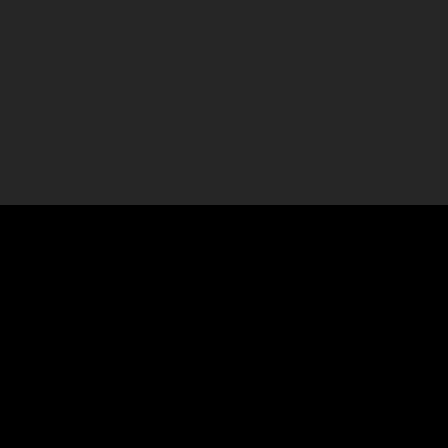
nea mira esto aquí de De cualquie