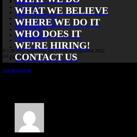
HOME
OUR WORK
WHAT WE BELIEVE
WHAT WE DO
WHAT WE BELIEVE
WHERE WE DO IT
WHERE WE DO IT
WHO DOES IT
WHO DOES IT
WE’RE HIRING!
CONTACT US
WE’RE HIRING!
© LIKWID Marketing and Event Management 2022
CONTACT US
All right reserved.
Follow Us
Uncategorized
—
8 min read
Los 15 superiores casinos en lí
Author
admlnlx