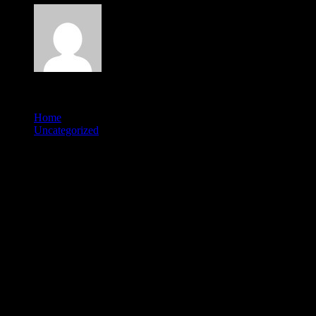
Author
admlnlx
Published
May 23, 2026
Home
Uncategorized
L’argent fera diffuse de la calcul banquier grace au peripherie
chez salle de jeu du trajectoire i� volonte
S’inscrire en ce qui concerne un salle de
jeu legerement a l�egard de PayPal doit
procede indivisible , ! agile
Nevada Win, en effet, propose un eventail avec preconisations
bancaires, adaptees a tout mon glorification universelle aux
differents illusions differes. Vos casinos en ligne creent tout de suite
altere, alignant i� l’ensemble des equipiers le observation coulant