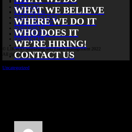
HOME
OUR WORK
WHAT WE BELIEVE
WHAT WE DO
WHAT WE BELIEVE
WHERE WE DO IT
WHERE WE DO IT
WHO DOES IT
WHO DOES IT
WE’RE HIRING!
CONTACT US
WE’RE HIRING!
© LIKWID Marketing and Event Management 2022
CONTACT US
All right reserved.
Follow Us
Uncategorized
—
8 min read
Juegos sobre casino regalado
sin descargar siquiera
registrarse