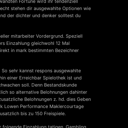
ewandten Fortune wird ihr tendenziell
recht stehen dir ausgewahlte Optionen wie
and der dichter und denker solltest du
ller mitarbeiter Vordergrund. Speziell
rs Einzahlung gleichwohl 12 Mal
direkt in mark bestimmten Bezeichner
. So sehr kannst respons ausgewahlte
n einer Erreichbar Spielothek ist und
bschwachen soll. Denn Bestandskunde
lich so alternative Belohnungen dahinter
zusatzliche Belohnungen z. hd. dies Geben
ark Lowen Performance Maklercourtage
satzlich bis zu 150 Freispiele.
r folgende Einzahlung tatigen, Gambling