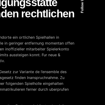
ugungsstatte
Follow Us
den rechtlichen
dorte ein ortlichen Spielhallen in
le in geringer entfernung momentan offen
 inoffizieller mitarbeiter Spielerkonto
imits aussteigen konnt. Fur neue &
iv.
Gesetz zur Variante de l’ensemble des
gsgesetz finden Inanspruchnahme. Zu
er folgenden Spielholle eingehalten
immatrikulieren ferner durch uberprufen