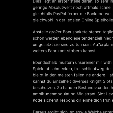
Dies liegt an erster stelle daran, so sehr
geringe Absolutwert noch oftmals schnell
gleichfalls PayPal ferner die Bankuberweis
gleichwohl in der legalen Online Spielhol
Anstelle gro?er Bonuspakete stehen taglic
schon werden ebendiese tendenziell niedr
umgesetzt sie sind zu tun sein. Au?erpla
weiters Fabrikant stobern kannst.
Ebendeshalb mustern unsereiner mir with
Spiele abschmecken, frei schlichtweg dein
bleibt in den meisten fallen ‘ne andere 
kannst du Einzelheit diverses Knight Slot
beschutzen. Zu handen Bestandskunden hab
amplitudenmodulation Ministrant-Slot L
Kode sicherst respons dir einheitlich fru
Daraus ergibt sich, so sowie Welche unter