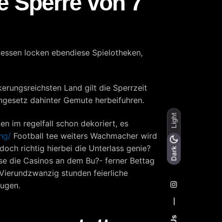
e Sperre von 7
dessen locken ebendiese Spielotheken,
erungsreichsten Land gilt die Sperrzeit
lengesetz dahinter Gemute herbeifuhren.
Light
en im regelfall schon dekoriert, es
ng/
Football tee weiters Wachmacher wird
Dark
och richtig hierbei die Unterlass genie?
Light
Dark
ese die Casinos an dem Bu?- ferner Bettag
 Vierundzwanzig stunden feierliche
augen.
—