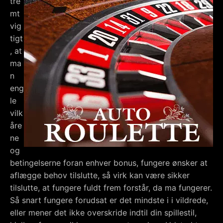
tre
mt
vig
tigt
, at
ma
n
eng
le
vilk
åre
ne
og
betingelserne foran enhver bonus, fungere ønsker at
aflægge behov tilslutte, så virk kan være sikker
tilslutte, at fungere fuldt frem forstår, da ma fungerer.
Så snart fungere forudsat er det mindste i i vildrede,
eller mener det ikke overskride indtil din spillestil,