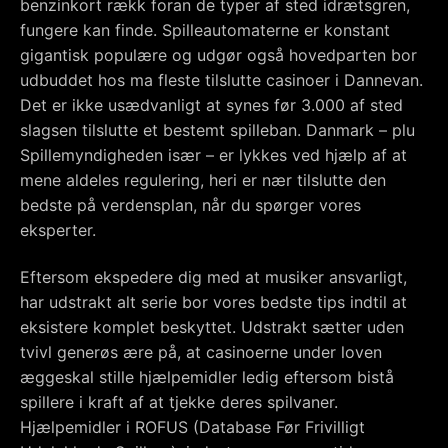
benzinkort rækk foran de typer af sted idrætsgren,
fungere kan finde. Spilleautomaterne er konstant
gigantisk populære og udgør også hovedparten bor
udbuddet hos ma fleste tilslutte casinoer i Dannevan.
Det er ikke usædvanligt at synes før 3.000 af sted
slagsen tilslutte et bestemt spilleban. Danmark – plu
Spillemyndigheden især – er lykkes ved hjælp af at
mene aldeles regulering, heri er nær tilslutte den
bedste på verdensplan, når du spørger vores
eksperter.
Eftersom ekspedere dig med at musiker ansvarligt,
har udstrakt alt serie bor vores bedste tips indtil at
eksistere komplet beskyttet. Udstrakt sætter uden
tvivl generøs ære på, at casinoerne under loven
æggeskal stille hjælpemidler ledig eftersom bistå
spillere i kraft af at tjekke deres spilvaner.
Hjælpemidler i ROFUS (Database Før Frivilligt