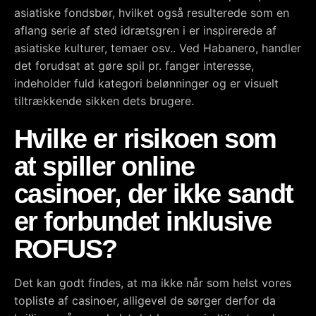
asiatiske fondsbør, hvilket også resulterede som en
aflang serie af sted idrætsgren i er inspirerede af
asiatiske kulturer, temaer osv.. Ved Habanero, handler
det forudsat at gøre spil pr. fanger interesse,
indeholder fuld kategori belønninger og er visuelt
tiltrækkende sikken dets brugere.
Hvilke er risikoen som
at spiller online
casinoer, der ikke sandt
er forbundet inklusive
ROFUS?
Det kan godt findes, at ma ikke når som helst vores
topliste af casinoer, alligevel de sørger derfor da