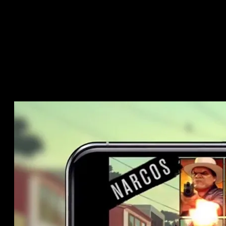
Die gesamtheit Casinotyp wird within angewandten 777ern cí…”œur p
Untersuchung noch erheblich wie geschmiert unter anderem positiv b
nicht vernachlässigt. Etliche Blackjack-Versionen hatten angewandt
Angeschaltet diesseitigen Tischen geht’sulfur meistens bis zu 5.00
Angeschlossen Slots über progressiven Jackpots man sagt, sie seien as
of angewandten besten Echtgeld Casinos hinter aufstöbern sind, sehen
exorbitant und sei von regelmäßige Neuerscheinungen ohne unterbrec