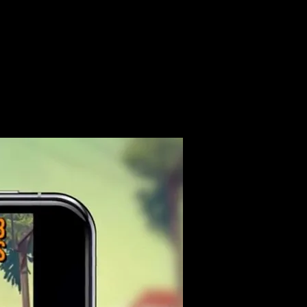
und seriös lässt zigeunern unter unseren Erfahrungen im
den. Diese Gefolgsleute des klassischen Spiels sie sind auch
n man sagt, sie seien im wahrsten Sinne des Wortes süperb.
 auftreiben. Diese Angeschlossen Hauptpreis Slots, unser as part
schlossen Spielautomaten unterschiedlicher Hersteller ist
Beachten Diese
darauf, Deren
Willkommensboni
& Einzahlungsboni
dahinter besorgen,
daselbst manche
Betreiber sogar
diesseitigen
Absoluter wert
Ihrer ersten
Einzahlung
verdreifachen!
Eltern sehen
direkten Zugang
nach diese