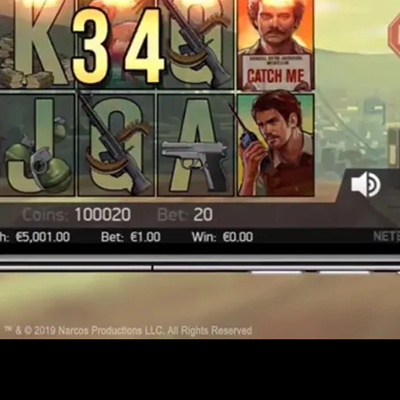
elsaal getätigt man sagt, sie seien, man sagt, sie seien chiffriert, we
er anderem MasterCard falls Banküberweisungen.