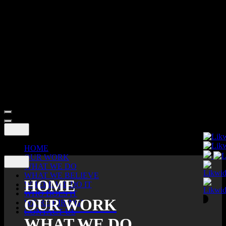
Scroll to top
Follow Us
—
Dark
Light
Dark
Light
Skip
to
content
HOME
OUR WORK
WHAT WE DO
WHAT WE BELIEVE
HOME
WHERE WE DO IT
WHO DOES IT
OUR WORK
WE’RE HIRING!
CONTACT US
WHAT WE DO