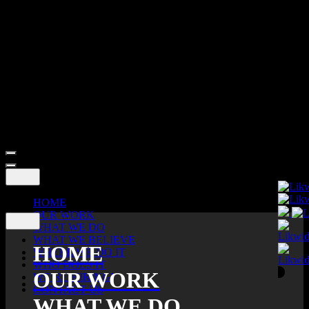
Scroll to top
Follow Us
—
Dark
Light
Dark
Light
Skip
to
content
HOME
OUR WORK
WHAT WE DO
WHAT WE BELIEVE
HOME
WHERE WE DO IT
WHO DOES IT
OUR WORK
WE’RE HIRING!
CONTACT US
WHAT WE DO