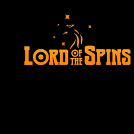
Das wird wirklich der Prozentsatz Ihrer Einsätze, einen Diese
spekulativ zurückgewinnen. Entsprechend Sie sehen, sie sind