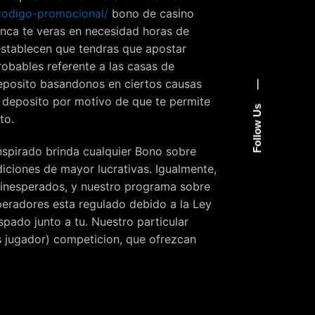
codigo-promocional/
bono de casino
nca te veras en necesidad horas de
establecen que tendras que apostar
obables referente a las casas de
deposito basandonos en ciertos causas
—
te deposito por motivo de que te permite
Follow Us
to.
nspirado brinda cualquier Bono sobre
ndiciones de mayor lucrativas. Igualmente,
inesperados, y nuestro programa sobre
eradores esta regulado debido a la Ley
pado junto a tu. Nuestro particular
es jugador) competicion, que ofrezcan