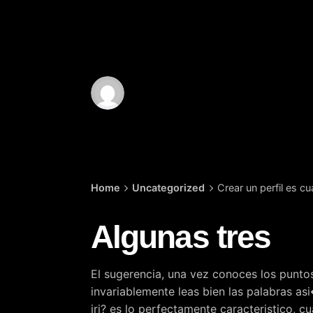
an al comp
Author
Published
admlnlx
June 4, 2026
Home
Uncategorized
Crear un perfil es c
Algunas tres
El sugerencia, una vez conoces los punto
invariablemente leas bien las palabras a
iri? es lo perfectamente caracteristico, c