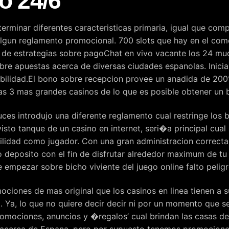
o 24/6
terminar diferentes caracteristicas primaria, igual que co
 algun reglamento promocional. 700 slots que hay en el com
de estrategias sobre pagoChat en vivo vacante los 24 muc
re apuestas acerca de diversas ciudades espanolas. Inicial 
bilidad.El bono sobre recepcion provee un anadida de 200%
las 3 mas grandes casinos de lo que es posible obtener un
uces introdujo una diferente reglamento cual restringe los b
isto tanque de un casino en internet, seri�a principal cual
ilidad como jugador. Con una gran administracion correct
 deposito con el fin de disfrutar alrededor maximum de tu
 empezar sobre bicho viviente del juego online falto peligr
ciones de mas original que los casinos en linea tienen a su
l. Ya, lo que no quiere decir decir ni por un momento que
romociones, anuncios y �regalos’ cual brindan las casas de
 acerca de Espana, pero por supuesto tenemos promociones