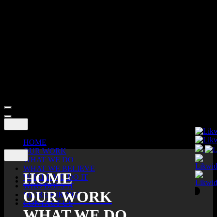
Scroll to top
Follow Us
—
Dark
Light
Dark
Light
Skip
to
content
HOME
OUR WORK
WHAT WE DO
WHAT WE BELIEVE
HOME
WHERE WE DO IT
WHO DOES IT
OUR WORK
WE’RE HIRING!
CONTACT US
WHAT WE DO