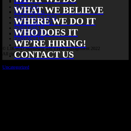
HOME
OUR WORK
WHAT WE BELIEVE
WHAT WE DO
WHAT WE BELIEVE
WHERE WE DO IT
WHERE WE DO IT
WHO DOES IT
WHO DOES IT
WE’RE HIRING!
CONTACT US
WE’RE HIRING!
© LIKWID Marketing and Event Management 2022
CONTACT US
All right reserved.
Follow Us
Uncategorized
—
7 min read
Book of Ra Slot Kundgebung
2026 Freispiele qua
expandierendem Zeichen bei
Novomatic