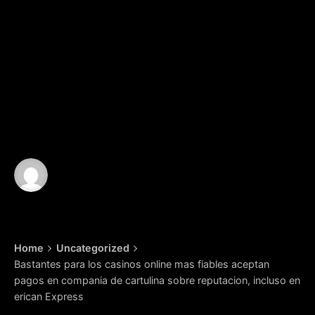
compania de
cartulina sobre
reputacion, incluso
en erican Express
Author
Published
admlnlx
June 4, 2026
Home
Uncategorized
Bastantes para los casinos online mas fiables aceptan
pagos en compania de cartulina sobre reputacion, incluso en
erican Express