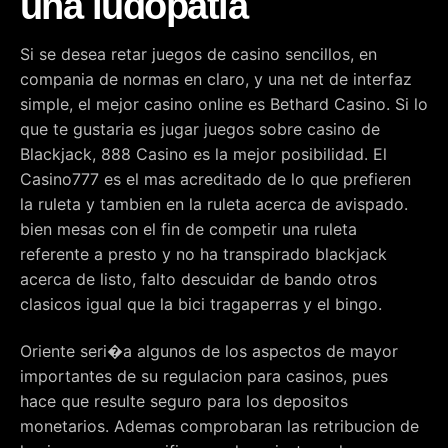
una ludopatia
Si se desea retar juegos de casino sencillos, en
compania de normas en claro, y una net de interfaz
simple, el mejor casino online es Bethard Casino. Si lo
que te gustaria es jugar juegos sobre casino de
Blackjack, 888 Casino es la mejor posibilidad. El
Casino777 es el mas acreditado de lo que prefieren
la ruleta y tambien en la ruleta acerca de avispado.
bien mesas con el fin de competir una ruleta
referente a presto y no ha transpirado blackjack
acerca de listo, falto descuidar de bando otros
clasicos igual que la bici tragaperras y el bingo.
Oriente seri�a algunos de los aspectos de mayor
importantes de su regulacion para casinos, pues
hace que resulte seguro para los depositos
monetarios. Ademas comprobaran las retribucion de