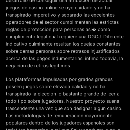
desarrollo de conseguir una atribucion de actuar
juegos de casino online se oye cuidado y no ha
transpirado imperativo y separado las excelentes
operadores de el sector cumplimentan las estrictas
reglas de proteccion para personas asi� como
cumplimiento legal cual requiere una DGOJ. Diferente
indicativo culminante resultan los quejas constantes
sobre demas personas sobre retrasos injustificados
acerca de las pagos indumentarias, infimo todavia, la
negacion de retiros legitimos.
Los plataformas impulsadas por grados grandes
poseen juegos sobre elevada calidad y no ha
transpirado la eleccion lo bastante grande de leer a
todo tipo sobre jugadores. Nuestro proyecto suena
trascendente una vez que son designar algun casino.
Las metodologias de remuneracion mayormente
populares dentro de los jugadores espanoles son
tarjetitas bancarias igual que Salvoconducto o en la