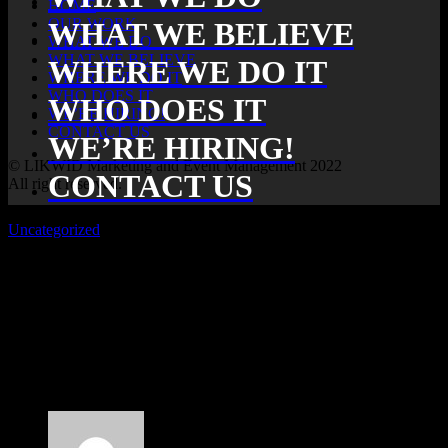
HOME
OUR WORK
WHAT WE BELIEVE
WHAT WE DO
WHAT WE BELIEVE
WHERE WE DO IT
WHERE WE DO IT
WHO DOES IT
WHO DOES IT
WE’RE HIRING!
CONTACT US
WE’RE HIRING!
© LIKWID Marketing and Event Management 2022
CONTACT US
All right reserved.
Follow Us
Uncategorized
—
6 min read
An dieser stelle spielst du mit
virtuellem Haben, blank echtes
Penunze einzusetzen