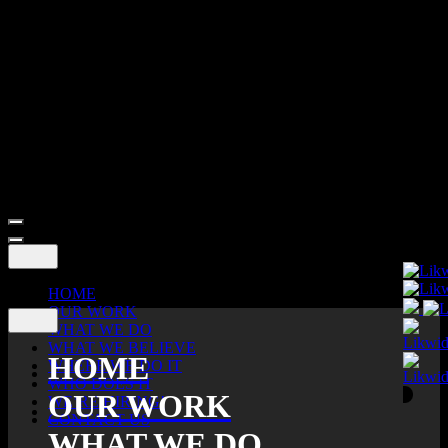
Scroll to top
Follow Us
—
Dark
Light
Dark
Light
Skip
to
content
HOME
OUR WORK
WHAT WE DO
WHAT WE BELIEVE
HOME
WHERE WE DO IT
WHO DOES IT
OUR WORK
WE’RE HIRING!
CONTACT US
WHAT WE DO