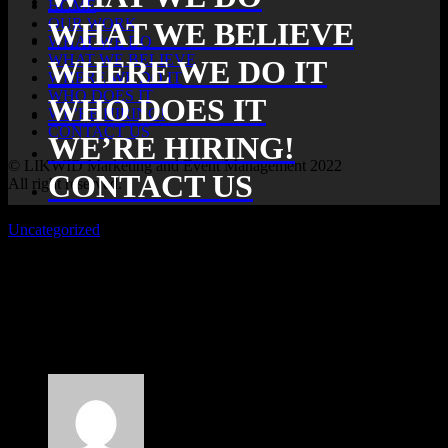
HOME
OUR WORK
WHAT WE BELIEVE
WHAT WE DO
WHAT WE BELIEVE
WHERE WE DO IT
WHERE WE DO IT
WHO DOES IT
WHO DOES IT
WE’RE HIRING!
CONTACT US
WE’RE HIRING!
© LIKWID Marketing and Event Management 2022
CONTACT US
All right reserved.
Follow Us
Uncategorized
—
6 min read
Allietarsi durante contanti
senza terra: quale funziona?