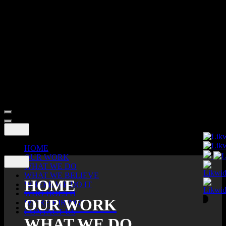
Scroll to top
Follow Us
—
Dark
Light
Dark
Light
Skip
to
content
HOME
OUR WORK
WHAT WE DO
WHAT WE BELIEVE
HOME
WHERE WE DO IT
WHO DOES IT
OUR WORK
WE’RE HIRING!
CONTACT US
WHAT WE DO