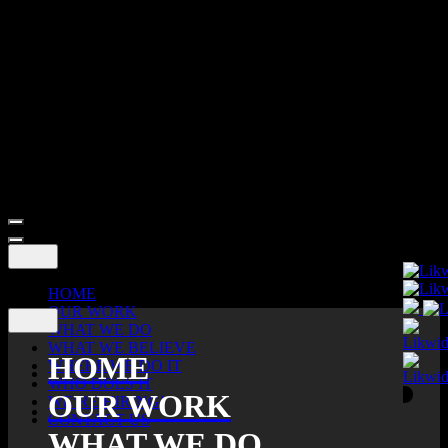
Scroll to top
Follow Us
—
Dark
Light
Dark
Light
Skip
to
content
HOME
OUR WORK
WHAT WE DO
WHAT WE BELIEVE
HOME
WHERE WE DO IT
WHO DOES IT
OUR WORK
WE’RE HIRING!
CONTACT US
WHAT WE DO