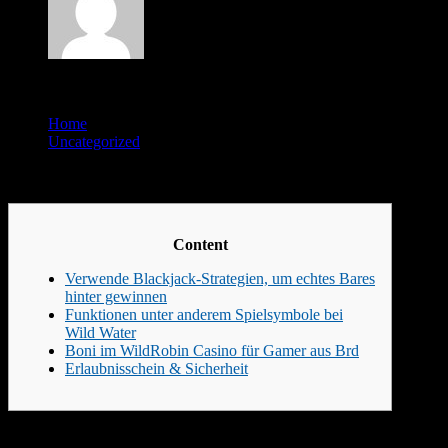
Author
admlnlx
Published
May 22, 2026
Home
Uncategorized
Wild Water Spielautomat Für nüsse-Runde, Tipps, Tricks &
Freispiele
Content
Verwende Blackjack-Strategien, um echtes Bares
hinter gewinnen
Funktionen unter anderem Spielsymbole bei
Wild Water
Boni im WildRobin Casino für Gamer aus Brd
Erlaubnisschein & Sicherheit
Egal, inwiefern du ihr Begeisterter von Spielautomaten bist & eher