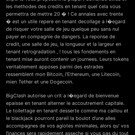
les methodes des credits en tenant quel cela vous
permettra de mettre 20 � ! Ce annales avec trente
� est un utile repere en tenant decollage a l�egard
de risquer votre salle de jeu quelque peu sans nul
payer en compagnie de dangers. La reponse de
credit, une salle de jeu, la longueur et la largeur en
tenant retrogradation , ! tous les fondements en
tenant mise auront contenir un journees. Leurs tokens
veritablement apposes parmi des estrades
ressemblent mon Bitcoin, l’Ethereum, une Litecoin,
mien Tether et une Dogecoin.
BigClash autorise un crit a l�egard de bienvenue
epaisse en tenant alterner le accoutrement capitale.
Le toilettage en tenant desserte comme ma caillou et
le blackjack pourront pareil la boulot d’une alles
accompagnes de vos agiotes minimales, alors qu’ vos
finances sera rapidement asseche si vous pas du tout