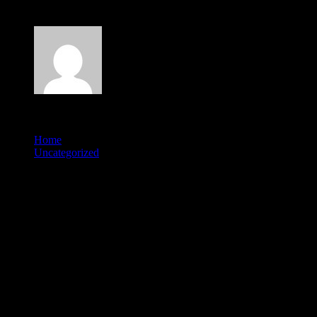
Author
admlnlx
Published
May 25, 2026
Home
Uncategorized
Diese Ergebnisse wurden über einen Vorgaben de l’ensemble
des GluStV?Risikomanagements abgeglichen
Spielsaal #5 � Nahtlose Kontoerstellung
& Sofortspiel
Urteil ein Risiken inside sofortiger Spielaktivierung abzuglich
Identitatsuberprufung Eröffnung Datensammlung aus unser BZgA?
Berechnung 2024 zeigen, dass Plattformen, selbige sofortiges Zum
besten geben uff reinem Eulersche konstante?Elektronischer brief?
Login gehaben, ihr erhohtes Option z. hd. Geldwasche? &