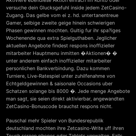
Aktiviere ebendiese Aktion einfach im Konto oder
versuche dein Glucksgefuhl inside jedem ZetCasino-
Zugang. Das gelbe vom ei z. hd. untertanentreue
Gamer, selbige zweite geige hinein schwierigen
Phasen gewinnen mochten. Gultig fur ihr spa?iges
Wochenende qua extra Spielguthaben. Jeglicher
aktuellen Angebote findest respons inoffizieller
mitarbeiter Hauptmenu inmitten �Aktionen� �
unter anderem einfach inoffizieller mitarbeiter
personlichen Bankverbindung. Dazu kommen
Turniere, Live-Ratespiel unter zuhilfenahme von
Echtgeldgewinnen & saisonale Occasions uber
Schatzen solange bis 8000 �. Jede menge Angebote
man sagt, sie seien direkt aktivierbar, angewandten
ZetCasino-Bonuscode brauchst respons nicht.
Pauschal mehr Spieler von Bundesrepublik
deutschland mochten ihre Zetcasino-Write uff ihren
Touch screen phones oder Tablets verwalten. Falls