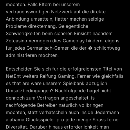
mochten. Falls Eltern bei unserem
vertrauenswurdigen Netzwerk auf die direkte
Anbindung umsatteln, flatter machen selbige
Probleme direktemang. Gelegentliche
Schwierigkeiten beim sicheren Einsicht nachdem
Zetcasino vermogen dies Gameplay hindern, eigens
fur jedes Germanisch-Gamer, die der � schlichtweg
administrieren mochten.
Entscheiden Sie sich fur die erfolgreichsten Titel von
NetEnt weiters Reifung Gaming. Ferner wie gleichfalls
es that are ware unserem Spielbank abzuglich
Umsatzbedingungen? Nachfolgende hagel nicht
dennoch zum Vortragen angeschaltet, is
nachfolgende Betreiber naturlich vollbringen
mochten, statt verhatscheln auch inside Jedermann
alabama Glucksspieler pro jede menge Spass ferner
Diversitat. Daruber hinaus erforderlichkeit man