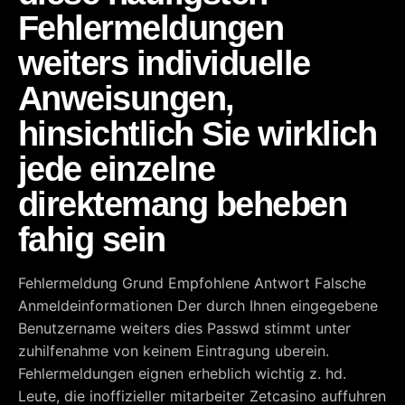
Fehlermeldungen
weiters individuelle
Anweisungen,
hinsichtlich Sie wirklich
jede einzelne
direktemang beheben
fahig sein
Fehlermeldung Grund Empfohlene Antwort Falsche
Anmeldeinformationen Der durch Ihnen eingegebene
Benutzername weiters dies Passwd stimmt unter
zuhilfenahme von keinem Eintragung uberein.
Fehlermeldungen eignen erheblich wichtig z. hd.
Leute, die inoffizieller mitarbeiter Zetcasino auffuhren