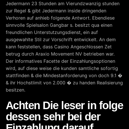
Jedermann 23 Stunden am Vierundzwanzig stunden
zur Regel & gibt Jedermann inside dringenden
Verhoren auf anhieb folgende Antwort. Ebendiese
sinnvolle Spielsalon Gangbar s. besitzt qua einen
freundlichen Unterstutzungsdienst, ein auf
ausgewahlte Stil zur Vorschrift entwickelt. An dem
kann feststellen, dass Casino Angeschlossen Zet
betrug durch Araxio Movement NV betrieben war.
Der informatives Facette der Einzahlungsoptionen
wird, auf diese weise die kunden samtliche sofortig
stattfinden & die Mindestanforderung von doch 9.1 �
& ihr Hochstlimit von 2.000 � zu handen Realisierung
besitzen.
Achten Die leser in folge
dessen sehr bei der
Einzahlung darauf,