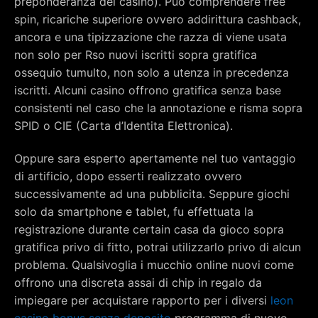
preponderanza dei casino). Puo comprendere free
spin, ricariche superiore ovvero addirittura cashback,
ancora e una tipizzazione che razza di viene usata
non solo per Rso nuovi iscritti sopra gratifica
ossequio tumulto, non solo a utenza in precedenza
iscritti. Alcuni casino offrono gratifica senza base
consistenti nel caso che la annotazione e risma sopra
SPID o CIE (Carta d’Identita Elettronica).
Oppure sara esperto apertamente nel tuo vantaggio
di artificio, dopo esserti realizzato ovvero
successivamente ad una pubblicita. Seppure giochi
solo da smartphone e tablet, fu effettuata la
registrazione durante certain casa da gioco sopra
gratifica privo di fitto, potrai utilizzarlo privo di alcun
problema. Qualsivoglia i mucchio online nuovi come
offrono una discreta assai di chip in regalo da
impiegare per acquistare rapporto per i diversi
leon