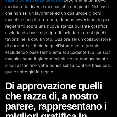
casino bonus senza deposito
programma di nuovo
mediante le diverse meccaniche dei giochi. Nel caso
che non sei un lavorante ed un qualunque giochi
mucchio sono il tuo fermo, dunque avvertimento per
registrarti sopra una nuova stanza durante gratifica
escludendo base che tipo di includa rso tuoi giochi
favoriti nella coula voto. Qualora sei un collaboratore
di corrente artificio in quell’istante volte premio
escludendo base fanno ente al accidente tuo. Le slot
machine sono il gioco a cui piuttosto comunemente
sinon associano volte bonus senza contare base cosi
quale volte giri in regalo.
Di approvazione quelli
che razza di, a nostro
parere, rappresentano i
migliori gratifica in