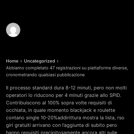
pubblicazione
Author
Published
admlnlx
May 25, 2026
Home
Uncategorized
Abbiamo completato 47 registrazioni su piattaforme diverse,
cronometrando qualsiasi pubblicazione
Il processo standard dura 8-12 minuti, pero non molti
operatori lo riducono per 4 minuti grazie allo SPID.
Contribuiscono al 100% sopra volte requisiti di
occhiata, in quale momento blackjack e roulette
contano single 10-20%addirittura mostra la lista, rso
giri gratuiti arrivano con l’aggiunta di subito pero
hanno requisiti precipitosamente ancora alti sulle