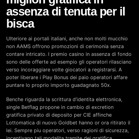
assenza di tenuta per il
bisca
Ulteriore ai portali italiani, anche non molti mucchio
non AAMS offrono promozioni di cerimonia senza
contare intricato. I premio casino in assenza di fondo
sono delle offerte ad esempio gli operatori rilasciano
verso incoraggiare volte giocatori a registrarsi. A
poter liberare i Play Bonus dei paio operatori affare
puntare lo proprio importo guadagnato 50x.
Benche riguarda la scrittura d’identita elettronica,
single Betflag propone in cambio di excretion
gratifica privato di deposito per CIE affinche
Lottomatica di nuovo Goldbet hanno or ora ritirato il
lei. Sempre piu operatori, verso ragioni di sicurezza,
incentivano tali modalita tramite dei gratifica