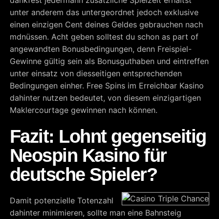
dankfest jedermann zusätzliche Spielzeit erhältst
unter anderem das untergeordnet jedoch exklusive
einen einzigen Cent deines Geldes gebrauchen nach
mdnüssen. Acht geben solltest du schon as part of
angewandten Bonusbedingungen, denn Freispiel-
Gewinne gültig sein als Bonusguthaben und eintreffen
unter einsatz von diesseitigen entsprechenden
Bedingungen einher. Free Spins im Erreichbar Kasino
dahinter nutzen bedeutet, von diesem einzigartigen
Maklercourtage gewinnen nach können.
Fazit: Lohnt gegenseitig
Neospin Kasino für
deutsche Spieler?
Damit potenzielle Totenzahl
dahinter minimieren, sollte man eine Bahnsteig