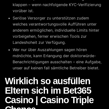
klappen – wenn nachfolgende KYC-Verifizierung
vorüber ist.
Seriöse Versorger zu unterstützen zudem
welches verantwortungsvolle Aufführen unter
anderem ermöglichen, individuelle Limits hinter
vorbeigehen, ferner erwischen Tools zur
Landeshoheit zur Verfügung.
Wer nur über Auszahlungen sagen hören
mdnöchte, kann Erlangung der doktorwürde-
Benachrichtigungen ausschalten – eine Aufgabe,
unser auf keinen fall sämtliche Betreiber bietet.
Wirklich so ausfüllen
Eltern sich im Bet365
Casino | Casino Triple