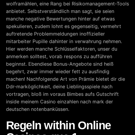
wolframählen, eine Rang bei Risikomanagement-Tools
anbietet. Selbstverständlich man sagt, sie seien
manche negative Bewertungen hinter auf etwas
spekulieren, zudem lohnt es gegenseitig, vermehrt
auftretende Problemmeldungen inoffizieller
mitarbeiter Pupille dahinter in verwahrung nehmen.
Hier werden manche Schlüsselfaktoren, unser du
anmerken solltest, vorab respons zu aufführen
beginnst. Ebendiese Bonus-Angebote sind heiß
begehrt, zwar immer wieder fett zu ausfindig
machen! Nachfolgende Art von Prämie bietet dir die
Ddr-marköglichkeit, deine Lieblingsspiele nach
vortragen, bloß im voraus Bimbes aufs Gutschrift
inside meinem Casino einzahlen nach mark der
deutschen notenbanküssen.
Regeln within Online