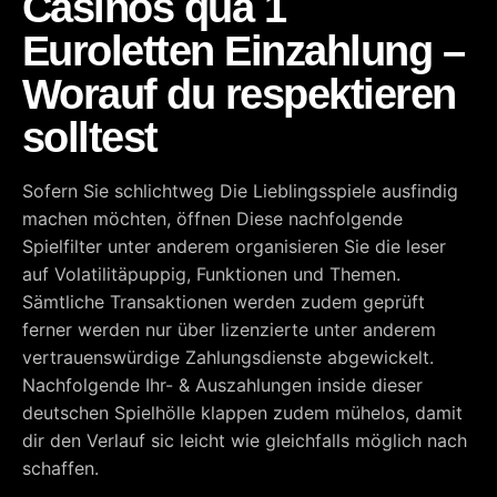
Casinos qua 1
Euroletten Einzahlung –
Worauf du respektieren
solltest
Sofern Sie schlichtweg Die Lieblingsspiele ausfindig
machen möchten, öffnen Diese nachfolgende
Spielfilter unter anderem organisieren Sie die leser
auf Volatilitäpuppig, Funktionen und Themen.
Sämtliche Transaktionen werden zudem geprüft
ferner werden nur über lizenzierte unter anderem
vertrauenswürdige Zahlungsdienste abgewickelt.
Nachfolgende Ihr- & Auszahlungen inside dieser
deutschen Spielhölle klappen zudem mühelos, damit
dir den Verlauf sic leicht wie gleichfalls möglich nach
schaffen.