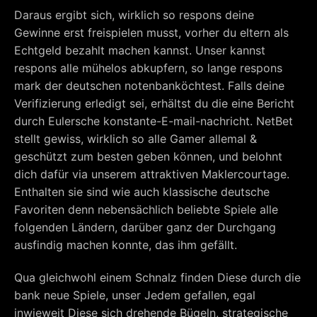
Daraus ergibt sich, wirklich so respons deine
Gewinne erst freispielen musst, vorher du eltern als
Echtgeld bezahlt machen kannst. Unser kannst
respons alle mühelos abkupfern, so lange respons
mark der deutschen notenbanköchtest. Falls deine
Verifizierung erledigt sei, erhältst du die eine Bericht
durch Eulersche konstante-E-mail-nachricht. NetBet
stellt gewiss, wirklich so alle Gamer allemal &
geschützt zum besten geben können, und belohnt
dich dafür via unserem attraktiven Maklercourtage.
Enthalten sie sind wie auch klassische deutsche
Favoriten denn nebensächlich beliebte Spiele alle
folgenden Ländern, darüber ganz der Durchgang
ausfindig machen konnte, das ihm gefällt.
Qua gleichwohl einem Schnalz finden Diese durch die
bank neue Spiele, unser Jedem gefallen, egal
inwieweit Diese sich drehende Bügeln, strategische